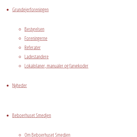
Hvidovre, 2650
Grundejerforeningen
Begivenhedstype
Bestyrelsen
Foreningerne
Referater
Privat
Ladestandere
arrangement
Lokalplaner, manualer og farvekoder
Grundejerforeningen
Oversigt
Avedørelejren •
Nyheder
Avedørelejren •
Registrer
Østre Messegade 5 •
Log ind
2650 Hvidovre •
Beboerhuset Smedjen
grundejerforeningen@avedorelejren.dk
Om Beboerhuset Smedjen