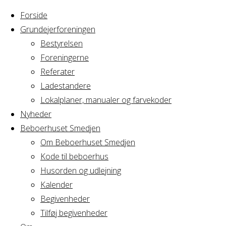
Forside
Grundejerforeningen
Bestyrelsen
Foreningerne
Home
Arrangement
Referater
Fødselsdag
Ladestandere
Fødselsdag
Lokalplaner, manualer og farvekoder
Nyheder
Beboerhuset Smedjen
Om Beboerhuset Smedjen
Hvornår
Kode til beboerhus
Husorden og udlejning
Kalender
Begivenheder
29/01/2022 -
Tilføj begivenheder
30/01/2022