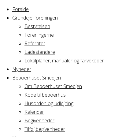
Forside
Grundejerforeningen
Bestyrelsen
Foreningerne
Home
Arrangement
Referater
Familiesammenkomst
Ladestandere
Familiesamme
Lokalplaner, manualer og farvekoder
Nyheder
Beboerhuset Smedjen
Om Beboerhuset Smedjen
Hvornår
Kode til beboerhus
Husorden og udlejning
Kalender
Begivenheder
02/11/2021
Tilføj begivenheder
13:00 - 19:00