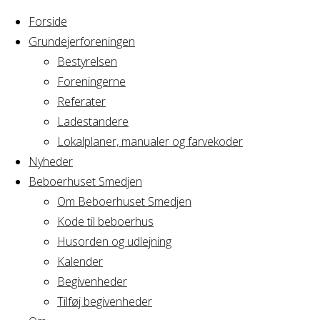
Forside
Grundejerforeningen
Bestyrelsen
Foreningerne
Home
Arrangement
Referater
Familiejulehygge
Ladestandere
Familiejulehygg
Lokalplaner, manualer og farvekoder
Nyheder
Beboerhuset Smedjen
Om Beboerhuset Smedjen
Hvornår
Kode til beboerhus
Husorden og udlejning
Kalender
Begivenheder
26/12/2019 -
Tilføj begivenheder
27/12/2019