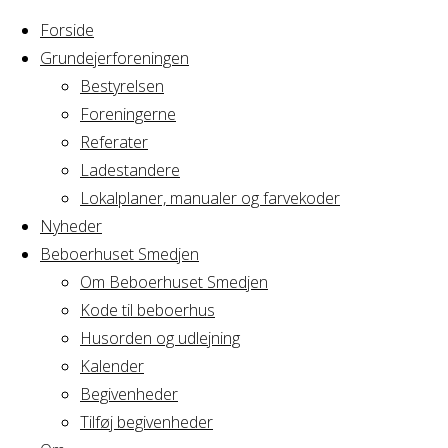
Forside
Grundejerforeningen
Bestyrelsen
Foreningerne
Home
Arrangement
Referater
Familiejulefrokost
Ladestandere
Familiejulefroko
Lokalplaner, manualer og farvekoder
Nyheder
Beboerhuset Smedjen
Om Beboerhuset Smedjen
Hvornår
Kode til beboerhus
Husorden og udlejning
Kalender
Begivenheder
26/12/2021
Tilføj begivenheder
8:00