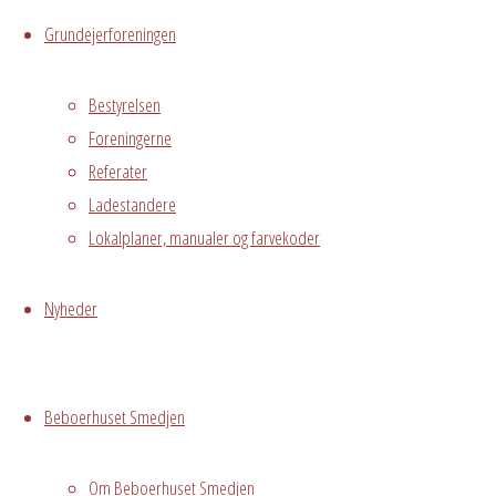
Hvidovre, DK,
Grundejerforeningen
2650
Oprettet på
Bestyrelsen
vegne af Birgitte
Foreningerne
Larsen/AV2
Referater
/Rolf
Ladestandere
Lokalplaner, manualer og farvekoder
Grundejerforeningen
Oversigt
Avedørelejren •
Nyheder
Avedørelejren •
Registrer
Østre Messegade 5 •
Log ind
2650 Hvidovre •
Beboerhuset Smedjen
grundejerforeningen@avedorelejren.dk
Powered by
Fluida
&
WordPress.
Om Beboerhuset Smedjen