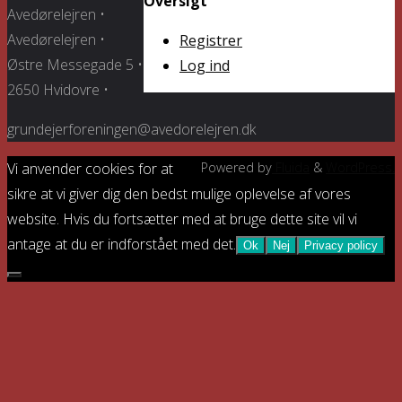
Oversigt
Avedørelejren •
Avedørelejren •
Registrer
Østre Messegade 5 •
Log ind
2650 Hvidovre •
grundejerforeningen@avedorelejren.dk
Vi anvender cookies for at
Powered by
Fluida
&
WordPress.
sikre at vi giver dig den bedst mulige oplevelse af vores
website. Hvis du fortsætter med at bruge dette site vil vi
antage at du er indforstået med det.
Ok
Nej
Privacy policy