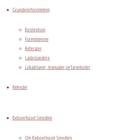
Hvor
Grundejerforeningen
Bestyrelsen
Stuen
Foreningerne
Østre
Referater
Messegade 5,
Ladestandere
Avedørelejren,
Lokalplaner, manualer og farvekoder
Hvidovre, DK,
2650
Nyheder
Begivenhedstype
Beboerhuset Smedjen
Privat
Om Beboerhuset Smedjen