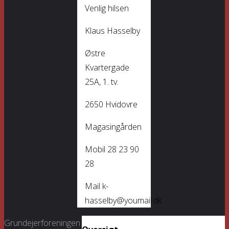
Venlig hilsen
Klaus Hasselby
Østre
Kvartergade
25A, 1. tv.
2650 Hvidovre
Magasingården
Mobil 28 23 90
28
Mail k-
hasselby@youmail.dk
Grundejerforeningen