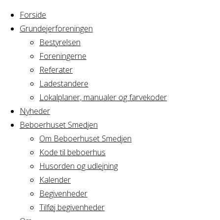
Forside
Grundejerforeningen
Bestyrelsen
Foreningerne
Referater
Ladestandere
Lokalplaner, manualer og farvekoder
Nyheder
Beboerhuset Smedjen
Om Beboerhuset Smedjen
Kode til beboerhus
Husorden og udlejning
Home
Arrangement
Kalender
Familiefrokost
Begivenheder
Familiefrokost
Tilføj begivenheder