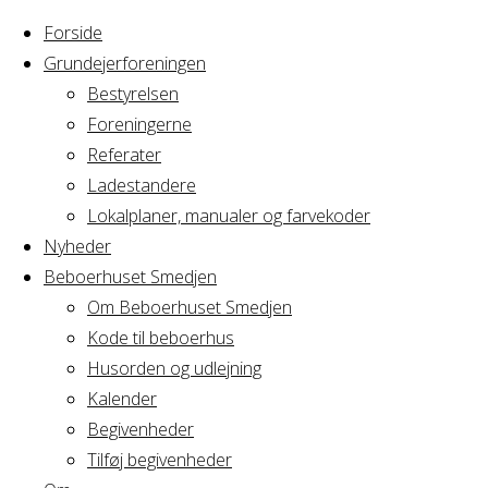
Forside
Grundejerforeningen
Bestyrelsen
Foreningerne
Home
Arrangement
Referater
Familiefest
Ladestandere
Familiefest
Lokalplaner, manualer og farvekoder
Nyheder
Beboerhuset Smedjen
Om Beboerhuset Smedjen
Hvornår
Kode til beboerhus
Husorden og udlejning
Kalender
Begivenheder
03/07/2022
Tilføj begivenheder
12:00 - 22:00