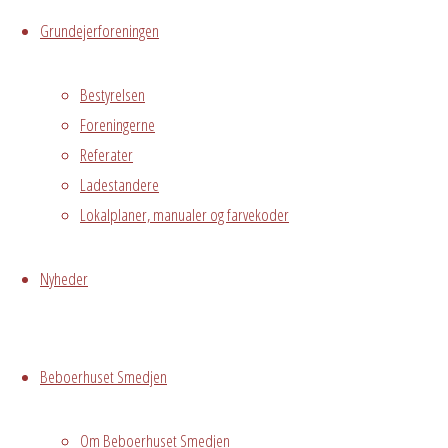
Hvidovre, DK,
Grundejerforeningen
2650
Bestyrelsen
Begivenhedstype
Foreningerne
Referater
Ladestandere
Privat
Lokalplaner, manualer og farvekoder
arrangement
Grundejerforeningen
Nyheder
Oversigt
Avedørelejren •
Avedørelejren •
Registrer
Østre Messegade 5 •
Log ind
Beboerhuset Smedjen
2650 Hvidovre •
grundejerforeningen@avedorelejren.dk
Om Beboerhuset Smedjen