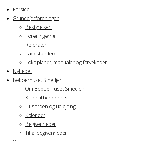
Forside
Grundejerforeningen
Bestyrelsen
Foreningerne
Home
Arrangement
Referater
Familiefest
Ladestandere
Familiefest
Lokalplaner, manualer og farvekoder
Nyheder
Beboerhuset Smedjen
Om Beboerhuset Smedjen
Hvornår
Kode til beboerhus
Husorden og udlejning
Kalender
Begivenheder
29/04/2023 -
Tilføj begivenheder
01/05/2023