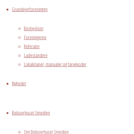
Hvidovre
Grundejerforeningen
Begivenhedstype
Bestyrelsen
Foreningerne
Referater
Privat
Ladestandere
arrangement
Lokalplaner, manualer og farvekoder
Jeg ønsker at
leje hele huset i
Nyheder
to døgn fra den
29. april
klokken 10 til
Beboerhuset Smedjen
den 1. maj
klokken 10
Om Beboerhuset Smedjen