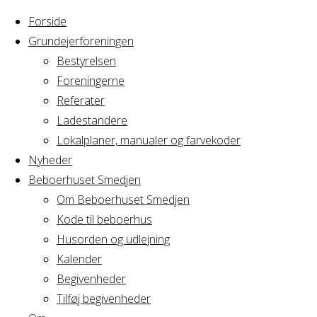
Forside
Grundejerforeningen
Bestyrelsen
Foreningerne
Home
Referater
Arrangement
Engelskundervisning - Lone
Ladestandere
Lokalplaner, manualer og farvekoder
Engelskundervisni
Nyheder
Beboerhuset Smedjen
Om Beboerhuset Smedjen
Kode til beboerhus
Hvornår
Husorden og udlejning
Kalender
Begivenheder
25/05/2022
Tilføj begivenheder
9:30 - 11:00