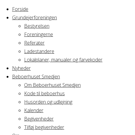
Forside
Grundejerforeningen
Bestyrelsen
Foreningerne
Home
Referater
Arrangement
Engelskundervisning - Lone
Ladestandere
Lokalplaner, manualer og farvekoder
Engelskundervisni
Nyheder
Beboerhuset Smedjen
Om Beboerhuset Smedjen
Kode til beboerhus
Hvornår
Husorden og udlejning
Kalender
Begivenheder
11/05/2022
Tilføj begivenheder
9:30 - 11:00