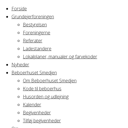
Forside
Grundejerforeningen
Bestyrelsen
Foreningerne
Home
Arrangement
Referater
Ekstraordinær
Ladestandere
Ekstraordinær
Generalforsamling
Lokalplaner, manualer og farvekoder
E/F
Nyheder
Hovedporten 3
Beboerhuset Smedjen
Generalforsaml
Om Beboerhuset Smedjen
Kode til beboerhus
E/F
Husorden og udlejning
Kalender
Begivenheder
Hovedporten
Tilføj begivenheder