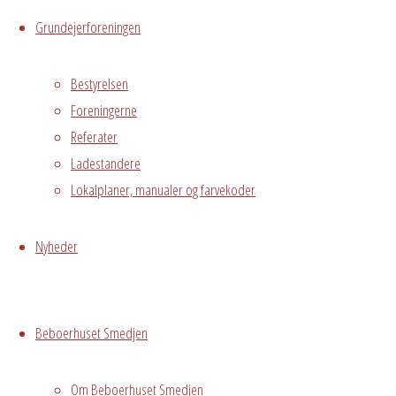
Live
Grundejerforeningen
Hvor
Bestyrelsen
Foreningerne
Referater
Ladestandere
1. sal
Østre
Lokalplaner, manualer og farvekoder
Messegade 5,
Hvidovre, 2650
Nyheder
Grundejerforeningen
Oversigt
Avedørelejren •
Avedørelejren •
Registrer
Beboerhuset Smedjen
Østre Messegade 5 •
Log ind
2650 Hvidovre •
Om Beboerhuset Smedjen