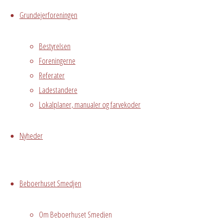
Grundejerforeningen
1. sal
Østre
Bestyrelsen
Messegade 5,
Foreningerne
Hvidovre, 2650
Grundejerforeningen
Referater
Oversigt
Avedørelejren •
Ladestandere
Avedørelejren •
Registrer
Lokalplaner, manualer og farvekoder
Østre Messegade 5 •
Log ind
2650 Hvidovre •
Nyheder
grundejerforeningen@avedorelejren.dk
Powered by
Fluida
&
WordPress.
Beboerhuset Smedjen
Om Beboerhuset Smedjen