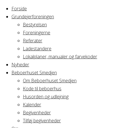
Forside
Grundejerforeningen
Bestyrelsen
Foreningerne
Home
Arrangement
Referater
Ekstraordinær
Ladestandere
Ekstraordinær
generalforsamling
Lokalplaner, manualer og farvekoder
AV1
Nyheder
Beboerhuset Smedjen
generalforsaml
Om Beboerhuset Smedjen
Kode til beboerhus
AV1
Husorden og udlejning
Kalender
Begivenheder
Tilføj begivenheder