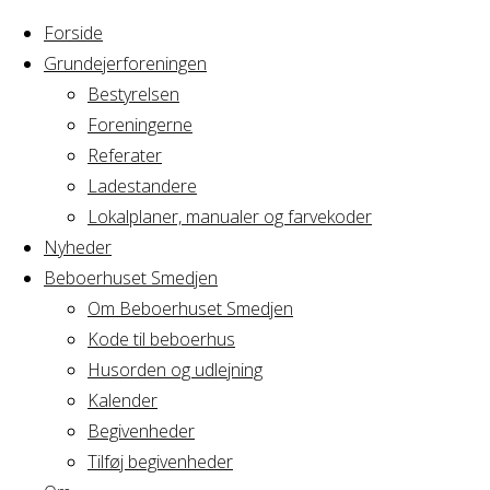
Forside
Grundejerforeningen
Bestyrelsen
Foreningerne
Home
Referater
Arrangement
Ejerforeningen Hovedporten 3 - e
Ladestandere
Lokalplaner, manualer og farvekoder
Ejerforeningen Ho
Nyheder
Beboerhuset Smedjen
ekstraordinær gen
Om Beboerhuset Smedjen
Kode til beboerhus
Husorden og udlejning
Kalender
Hvornår
Begivenheder
Tilføj begivenheder