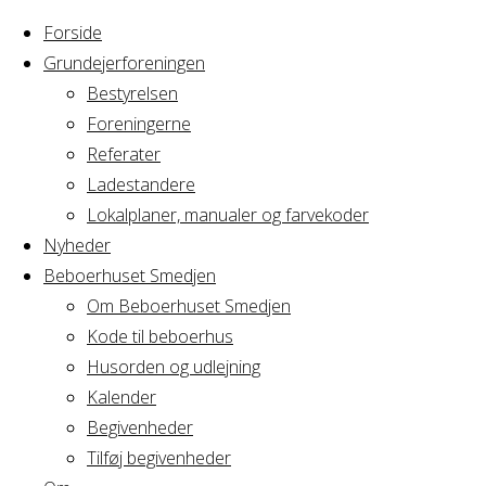
Forside
Grundejerforeningen
Bestyrelsen
Foreningerne
Home
Arrangement
Referater
Danskundervisning
Ladestandere
Danskundervis
- Lone
Lokalplaner, manualer og farvekoder
Nyheder
Beboerhuset Smedjen
- Lone
Om Beboerhuset Smedjen
Kode til beboerhus
Husorden og udlejning
Kalender
Hvornår
Begivenheder
Tilføj begivenheder