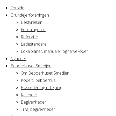
Forside
Grundejerforeningen
Bestyrelsen
Foreningerne
Home
Arrangement
Referater
Cirkus Arcus
Ladestandere
Cirkus
Bestyrelsesmøde
Lokalplaner, manualer og farvekoder
Nyheder
Beboerhuset Smedjen
Arcus
Om Beboerhuset Smedjen
Kode til beboerhus
Bestyrelsesmø
Husorden og udlejning
Kalender
Begivenheder
Tilføj begivenheder