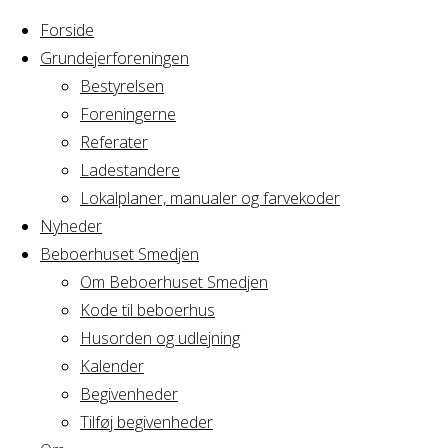
Forside
Grundejerforeningen
Bestyrelsen
Foreningerne
Home
Referater
Arrangement
Cirkus Arcus Bestyrelsesmøde
Ladestandere
Lokalplaner, manualer og farvekoder
Cirkus Arcus Best
Nyheder
Beboerhuset Smedjen
Om Beboerhuset Smedjen
Kode til beboerhus
Hvornår
Husorden og udlejning
Kalender
Begivenheder
10/06/2025
Tilføj begivenheder
18:00 - 21:30