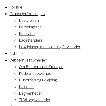
Forside
Grundejerforeningen
Bestyrelsen
Foreningerne
Home
Arrangement
Referater
Cirkus Arcus
Ladestandere
Cirkus
Bestyrelsesmøde
Lokalplaner, manualer og farvekoder
Nyheder
Beboerhuset Smedjen
Arcus
Om Beboerhuset Smedjen
Kode til beboerhus
Bestyrelsesmø
Husorden og udlejning
Kalender
Begivenheder
Tilføj begivenheder