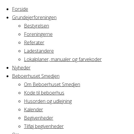
Forside
Grundejerforeningen
Bestyrelsen
Foreningerne
Home
Referater
Arrangement
Cirkus Arcus bestyrelsesmøde
Ladestandere
Lokalplaner, manualer og farvekoder
Cirkus Arcus best
Nyheder
Beboerhuset Smedjen
Om Beboerhuset Smedjen
Kode til beboerhus
Hvornår
Husorden og udlejning
Kalender
Begivenheder
06/03/2024
Tilføj begivenheder
16:30 - 22:00