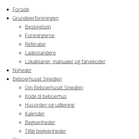
Forside
Grundejerforeningen
Bestyrelsen
Foreningerne
Home
Arrangement
Referater
Cirkus Arcus
Ladestandere
Cirkus
Bestyrelsesmøde
Lokalplaner, manualer og farvekoder
Nyheder
Beboerhuset Smedjen
Arcus
Om Beboerhuset Smedjen
Kode til beboerhus
Bestyrelsesmø
Husorden og udlejning
Kalender
Begivenheder
Tilføj begivenheder