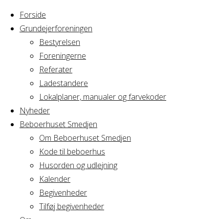
Forside
Grundejerforeningen
Bestyrelsen
Foreningerne
Home
Arrangement
Referater
Cirkus Arcus
Ladestandere
Cirkus
bestyrelsesmøde
Lokalplaner, manualer og farvekoder
Nyheder
Beboerhuset Smedjen
Arcus
Om Beboerhuset Smedjen
Kode til beboerhus
bestyrelsesmø
Husorden og udlejning
Kalender
Begivenheder
Tilføj begivenheder