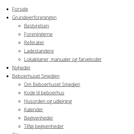
Forside
Grundejerforeningen
Bestyrelsen
Foreningerne
Home
Arrangement
Referater
Cirkus Arcus
Ladestandere
Cirkus
Bestyrelsesmøde
Lokalplaner, manualer og farvekoder
Nyheder
Beboerhuset Smedjen
Arcus
Om Beboerhuset Smedjen
Kode til beboerhus
Bestyrelsesmø
Husorden og udlejning
Kalender
Begivenheder
Tilføj begivenheder