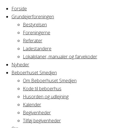
Forside
Grundejerforeningen
Bestyrelsen
Foreningerne
Home
Arrangement
Referater
Cirkus Arcus
Ladestandere
Cirkus
Bestyrelsesmøde
Lokalplaner, manualer og farvekoder
Nyheder
Beboerhuset Smedjen
Arcus
Om Beboerhuset Smedjen
Kode til beboerhus
Bestyrelsesmø
Husorden og udlejning
Kalender
Begivenheder
Tilføj begivenheder