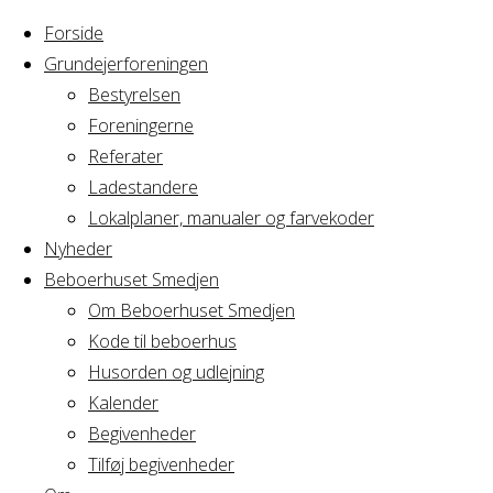
Forside
Grundejerforeningen
Bestyrelsen
Foreningerne
Home
Arrangement
Referater
Cirkus Arcus
Ladestandere
Cirkus
Bestyrelsesmøde
Lokalplaner, manualer og farvekoder
Nyheder
Beboerhuset Smedjen
Arcus
Om Beboerhuset Smedjen
Kode til beboerhus
Bestyrelsesmø
Husorden og udlejning
Kalender
Begivenheder
Tilføj begivenheder