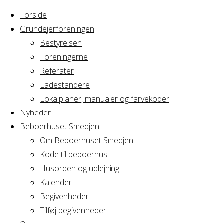
Forside
Grundejerforeningen
Bestyrelsen
Foreningerne
Home
Arrangement
Referater
Cirkus Arcus
Ladestandere
Cirkus
Bestyrelsesmøde
Lokalplaner, manualer og farvekoder
Nyheder
Beboerhuset Smedjen
Arcus
Om Beboerhuset Smedjen
Kode til beboerhus
Bestyrelsesmø
Husorden og udlejning
Kalender
Begivenheder
Tilføj begivenheder