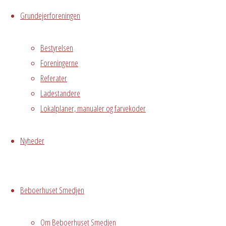
Kalender
Grundejerforeningen
iCalendar
Office
365
Outlook
Live
Bestyrelsen
Foreningerne
Referater
Hvor
Ladestandere
Lokalplaner, manualer og farvekoder
Stuen
Nyheder
Østre
Messegade 5,
Avedørelejren,
Hvidovre, DK,
Beboerhuset Smedjen
2650
Grundejerforeningen
Om Beboerhuset Smedjen
Oversigt