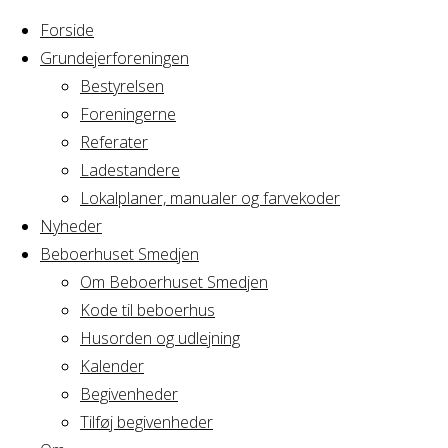
Forside
Grundejerforeningen
Bestyrelsen
Foreningerne
Referater
Ladestandere
Lokalplaner, manualer og farvekoder
Nyheder
Beboerhuset Smedjen
Om Beboerhuset Smedjen
Kode til beboerhus
Husorden og udlejning
Home
Arrangement
Kalender
Cirkus Arcus
Begivenheder
Cirkus
Bestyrelsesmøde
Tilføj begivenheder