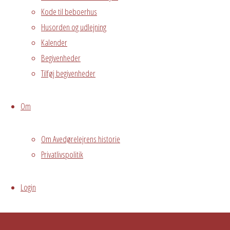
Avedørelejren •
Kode til beboerhus
Avedørelejren •
Registrer
Husorden og udlejning
Østre Messegade 5 •
Log ind
Kalender
2650 Hvidovre •
Begivenheder
grundejerforeningen@avedorelejren.dk
Tilføj begivenheder
Powered by
Fluida
&
WordPress.
Om
Om Avedørelejrens historie
Privatlivspolitik
Login