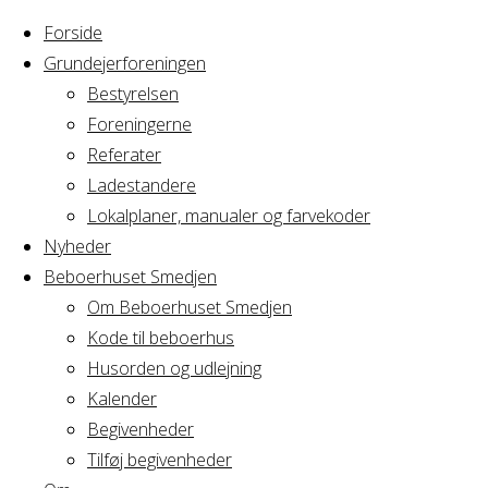
Forside
Grundejerforeningen
Bestyrelsen
Foreningerne
Home
Arrangement
Referater
Cirkus Arcus
Ladestandere
Cirkus
Bestyrelsesmøde
Lokalplaner, manualer og farvekoder
Nyheder
Beboerhuset Smedjen
Arcus
Om Beboerhuset Smedjen
Kode til beboerhus
Bestyrelsesmø
Husorden og udlejning
Kalender
Begivenheder
Tilføj begivenheder