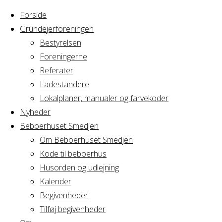
Forside
Grundejerforeningen
Bestyrelsen
Foreningerne
Home
Arrangement
Referater
Brunch
Ladestandere
Brunch
Lokalplaner, manualer og farvekoder
Nyheder
Beboerhuset Smedjen
Om Beboerhuset Smedjen
Hvornår
Kode til beboerhus
Husorden og udlejning
Kalender
Begivenheder
07/10/2018
Tilføj begivenheder
Hele dagen