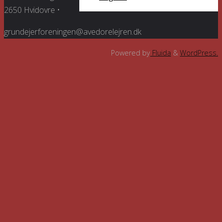
2650 Hvidovre •
grundejerforeningen@avedorelejren.dk
Powered by
Fluida
&
WordPress.