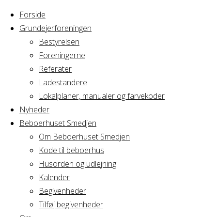
Forside
Grundejerforeningen
Bestyrelsen
Foreningerne
Referater
Ladestandere
Lokalplaner, manualer og farvekoder
Nyheder
Beboerhuset Smedjen
Om Beboerhuset Smedjen
Kode til beboerhus
Husorden og udlejning
Home
Arrangement
Kalender
bordtennis
Begivenheder
bordtennis
Tilføj begivenheder