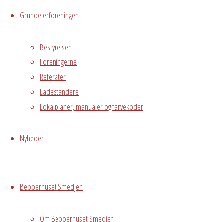
Hvor
Grundejerforeningen
Bestyrelsen
1. sal
Foreningerne
Østre
Referater
Messegade 5,
Ladestandere
Hvidovre, 2650
Lokalplaner, manualer og farvekoder
Begivenhedstype
Nyheder
Privat
Beboerhuset Smedjen
arrangement
Om Beboerhuset Smedjen
tilbagevendende