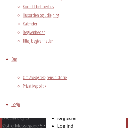
Kode til beboerhus
begivenhed
onsdage fra 10
Husorden og udlejning
til 11, på 1.sal
Kalender
Begivenheder
vh
Tilføj begivenheder
Torben
Johansen
Om
Gammel Byvej
10b
Om Avedørelejrens historie
Privatlivspolitik
2650 Hvidovre
Grundejerforeningen
Login
Oversigt
Avedørelejren •
Avedørelejren •
Registrer
Østre Messegade 5 •
Log ind