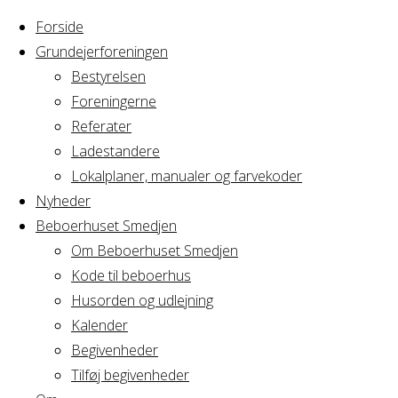
Forside
Grundejerforeningen
Bestyrelsen
Foreningerne
Home
Arrangement
Referater
bordtennis
Ladestandere
bordtennis
Lokalplaner, manualer og farvekoder
Nyheder
Beboerhuset Smedjen
Om Beboerhuset Smedjen
Hvornår
Kode til beboerhus
Husorden og udlejning
Kalender
Begivenheder
08/02/2023
Tilføj begivenheder
10:00 - 11:00