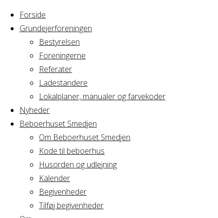
Forside
Grundejerforeningen
Bestyrelsen
Foreningerne
Home
Referater
Arrangement
Børnefødselsdag
Ladestandere
Lokalplaner, manualer og farvekoder
Børnefødselsdag
Nyheder
Beboerhuset Smedjen
Om Beboerhuset Smedjen
Kode til beboerhus
Hvornår
Husorden og udlejning
Kalender
Begivenheder
11/03/2023
Tilføj begivenheder
0:00