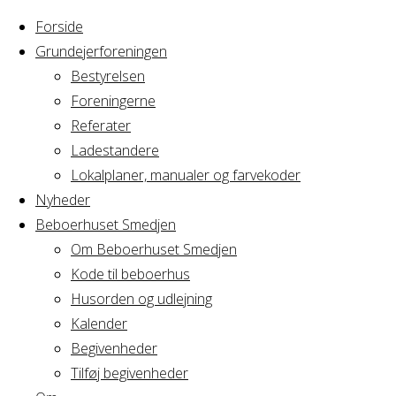
Forside
Grundejerforeningen
Bestyrelsen
Foreningerne
Home
Referater
Arrangement
Børnefødselsdag
Ladestandere
Lokalplaner, manualer og farvekoder
Børnefødselsdag
Nyheder
Beboerhuset Smedjen
Om Beboerhuset Smedjen
Kode til beboerhus
Hvornår
Husorden og udlejning
Kalender
Begivenheder
13/11/2018
Tilføj begivenheder
14:00 - 17:00