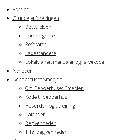
Forside
Grundejerforeningen
Bestyrelsen
Foreningerne
Home
Arrangement
Referater
Børnefødselsdag
Ladestandere
Børnefødselsd
Lokalplaner, manualer og farvekoder
Nyheder
Beboerhuset Smedjen
Om Beboerhuset Smedjen
Hvornår
Kode til beboerhus
Husorden og udlejning
Kalender
Begivenheder
06/04/2018
Tilføj begivenheder
13:00 - 16:45