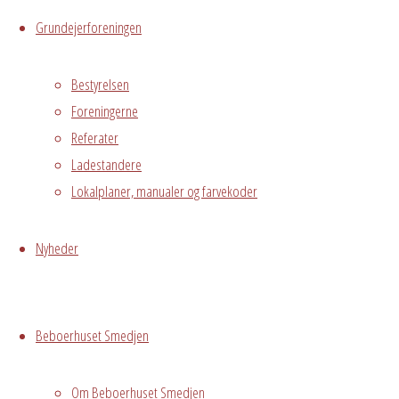
Live
Grundejerforeningen
Hvor
Bestyrelsen
Foreningerne
Referater
Ladestandere
Mødelokale
Lokalplaner, manualer og farvekoder
Pejsestuen
Østre
Messegade 5,
Nyheder
Avedørelejren,
Hvidovre, DK,
2650
Beboerhuset Smedjen
Grundejerforeningen
Oversigt
Avedørelejren •
Om Beboerhuset Smedjen
Avedørelejren •
Registrer