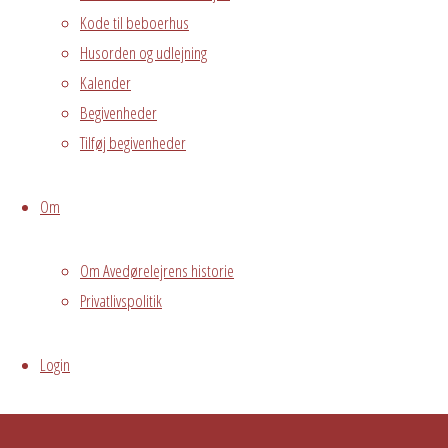
Kode til beboerhus
Østre Messegade 5 •
Log ind
2650 Hvidovre •
Husorden og udlejning
Kalender
grundejerforeningen@avedorelejren.dk
Begivenheder
Powered by
Fluida
&
WordPress.
Tilføj begivenheder
Om
Om Avedørelejrens historie
Privatlivspolitik
Login