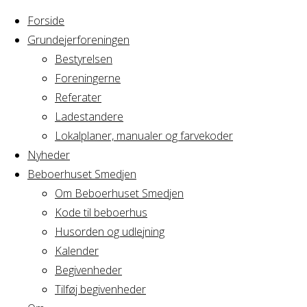
Forside
Grundejerforeningen
Bestyrelsen
Foreningerne
Referater
Ladestandere
Lokalplaner, manualer og farvekoder
Nyheder
Beboerhuset Smedjen
Om Beboerhuset Smedjen
Kode til beboerhus
Husorden og udlejning
Home
Arrangement
Kalender
BM i AV2
Begivenheder
BM i
Tilføj begivenheder