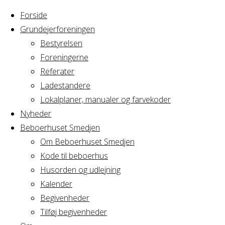
Forside
Grundejerforeningen
Bestyrelsen
Foreningerne
Home
Referater
Arrangement
BM i AV2
Ladestandere
Lokalplaner, manualer og farvekoder
BM i AV2
Nyheder
Beboerhuset Smedjen
Om Beboerhuset Smedjen
Kode til beboerhus
Hvornår
Husorden og udlejning
Kalender
Begivenheder
11/05/2021
Tilføj begivenheder
19:00 - 21:00