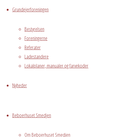
Messegade 5,
Grundejerforeningen
Avedørelejren,
Hvidovre, DK,
Bestyrelsen
2650
Foreningerne
Referater
Begivenhedstype
Ladestandere
Lokalplaner, manualer og farvekoder
Privat
Nyheder
arrangement
Grundejerforeningen
Oversigt
Beboerhuset Smedjen
Avedørelejren •
Avedørelejren •
Registrer
Østre Messegade 5 •
Log ind
Om Beboerhuset Smedjen