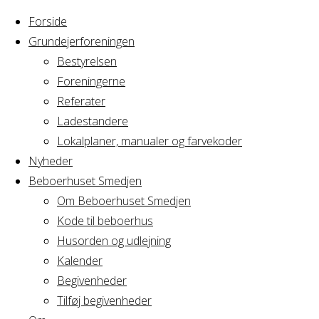
Forside
Grundejerforeningen
Bestyrelsen
Foreningerne
Home
Arrangement
Referater
BM i AV2
Ladestandere
BM i
Lokalplaner, manualer og farvekoder
Nyheder
Beboerhuset Smedjen
AV2
Om Beboerhuset Smedjen
Kode til beboerhus
Husorden og udlejning
Kalender
Hvornår
Begivenheder
Tilføj begivenheder