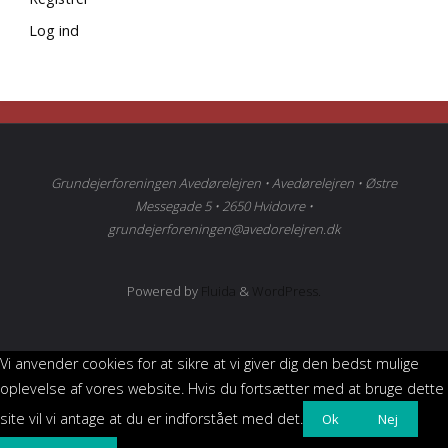
Log ind
Grundejerforeningen Avedørelejren • Avedørelejren • Østre
Messegade 5 • 2650 Hvidovre •
grundejerforeningen@avedorelejren.dk
Powered by
Fluida
&
WordPress.
Vi anvender cookies for at sikre at vi giver dig den bedst mulige
oplevelse af vores website. Hvis du fortsætter med at bruge dette
site vil vi antage at du er indforstået med det.
Ok
Nej