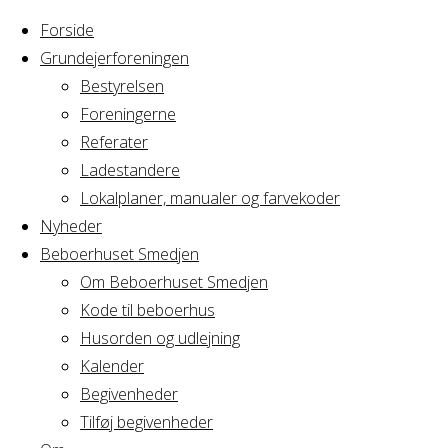
Forside
Grundejerforeningen
Bestyrelsen
Foreningerne
Referater
Ladestandere
Lokalplaner, manualer og farvekoder
Nyheder
Beboerhuset Smedjen
Om Beboerhuset Smedjen
Kode til beboerhus
Husorden og udlejning
Home
Arrangement
Kalender
BM AV2
Begivenheder
BM
Tilføj begivenheder