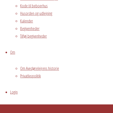
Kode til beboerhus
Østre Messegade 5 •
Log ind
2650 Hvidovre •
Husorden og udlejning
Kalender
grundejerforeningen@avedorelejren.dk
Begivenheder
Vi anvender cookies for at
Powered by
Fluida
&
WordPress.
Tilføj begivenheder
sikre at vi giver dig den bedst mulige oplevelse af vores
website. Hvis du fortsætter med at bruge dette site vil vi
Om
antage at du er indforstået med det.
Ok
Nej
Privacy policy
Om Avedørelejrens historie
Privatlivspolitik
Login