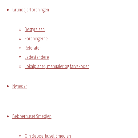
Live
Grundejerforeningen
Hvor
Bestyrelsen
Foreningerne
Referater
Ladestandere
Mødelokale
Lokalplaner, manualer og farvekoder
Pejsestuen
Østre
Messegade 5,
Nyheder
Avedørelejren,
Hvidovre, DK,
2650
Beboerhuset Smedjen
Grundejerforeningen
Oversigt
Avedørelejren •
Om Beboerhuset Smedjen
Avedørelejren •
Registrer