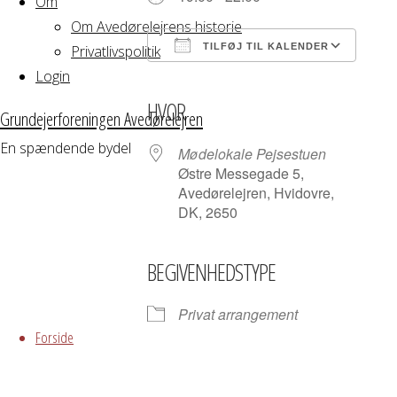
Om
Om Avedørelejrens historie
TILFØJ TIL KALENDER
Privatlivspolitik
Login
Download ICS
Google Kalender
iCalendar
Office 365
Outloo
HVOR
Grundejerforeningen Avedørelejren
En spændende bydel
Mødelokale Pejsestuen
Østre Messegade 5,
Avedørelejren, Hvidovre,
DK, 2650
BEGIVENHEDSTYPE
Skip
Privat arrangement
to
Forside
content
Grundejerforeningen