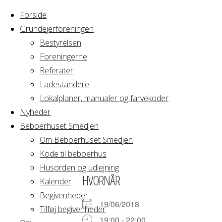
Forside
Grundejerforeningen
Bestyrelsen
Foreningerne
Home
Arrangement
Referater
Bestyrelsesmøde
Ladestandere
Bestyrelsesmø
Messegården
Lokalplaner, manualer og farvekoder
Nyheder
Beboerhuset Smedjen
Messegården
Om Beboerhuset Smedjen
Kode til beboerhus
Husorden og udlejning
HVORNÅR
Kalender
Begivenheder
19/06/2018
Tilføj begivenheder
19:00 - 22:00