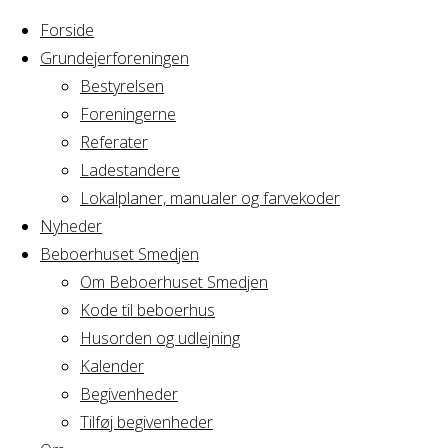
Forside
Grundejerforeningen
Bestyrelsen
Foreningerne
Home
Arrangement
Referater
bestyrelsesmøde
Ladestandere
bestyrelsesmø
i GAVL
Lokalplaner, manualer og farvekoder
Nyheder
Beboerhuset Smedjen
i GAVL
Om Beboerhuset Smedjen
Kode til beboerhus
Husorden og udlejning
Kalender
Hvornår
Begivenheder
Tilføj begivenheder