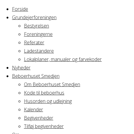
Forside
Grundejerforeningen
Bestyrelsen
Foreningerne
Referater
Ladestandere
Lokalplaner, manualer og farvekoder
Nyheder
Beboerhuset Smedjen
Om Beboerhuset Smedjen
Kode til beboerhus
Husorden og udlejning
Home
Arrangement
Kalender
Bestyrelsesmøde
Begivenheder
Bestyrelsesmø
Grundejerforeningen
Tilføj begivenheder