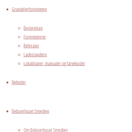
Live
Grundejerforeningen
Hvor
Bestyrelsen
Foreningerne
Referater
Ladestandere
1. sal
Lokalplaner, manualer og farvekoder
Østre
Messegade 5,
Hvidovre, 2650
Nyheder
Bestyrelsesmøde
Grundejerforeningen
Beboerhuset Smedjen
Grundejerforeningen
Oversigt
Avedørelejren •
Om Beboerhuset Smedjen
Avedørelejren •
Registrer