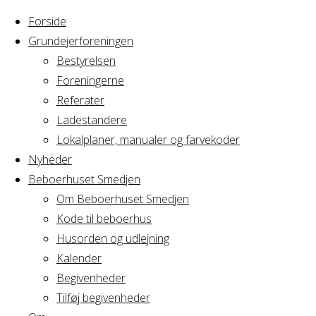
Forside
Grundejerforeningen
Bestyrelsen
Foreningerne
Home
Arrangement
Referater
Bestyrelsesmøde
Ladestandere
Bestyrelsesmø
Grundejerforeningen
Lokalplaner, manualer og farvekoder
Nyheder
Beboerhuset Smedjen
Grundejerforen
Om Beboerhuset Smedjen
Kode til beboerhus
Husorden og udlejning
Kalender
Hvornår
Begivenheder
Tilføj begivenheder