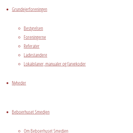
Messegade 5,
Grundejerforeningen
Avedørelejren,
Hvidovre, DK,
Bestyrelsen
2650
Foreningerne
Bestyrelsesmøde
Referater
Grundejerforeningen
Ladestandere
Lokalplaner, manualer og farvekoder
Grundejerforeningen
Oversigt
Avedørelejren •
Nyheder
Avedørelejren •
Registrer
Østre Messegade 5 •
Log ind
2650 Hvidovre •
Beboerhuset Smedjen
grundejerforeningen@avedorelejren.dk
Vi anvender cookies for at
Powered by
Fluida
&
WordPress.
Om Beboerhuset Smedjen