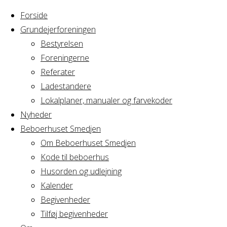
Forside
Grundejerforeningen
Bestyrelsen
Foreningerne
Home
Arrangement
Referater
Bestyrelsesmøde
Ladestandere
Bestyrelsesmø
Grundejerforeningen
Lokalplaner, manualer og farvekoder
Nyheder
Beboerhuset Smedjen
Grundejerforen
Om Beboerhuset Smedjen
Kode til beboerhus
Husorden og udlejning
Kalender
Hvornår
Begivenheder
Tilføj begivenheder