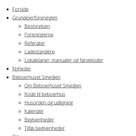
Forside
Grundejerforeningen
Bestyrelsen
Foreningerne
Home
Arrangement
Referater
Bestyrelsesmøde
Ladestandere
Bestyrelsesmø
Gravl
Lokalplaner, manualer og farvekoder
Nyheder
Beboerhuset Smedjen
Gravl
Om Beboerhuset Smedjen
Kode til beboerhus
Husorden og udlejning
Kalender
Hvornår
Begivenheder
Tilføj begivenheder