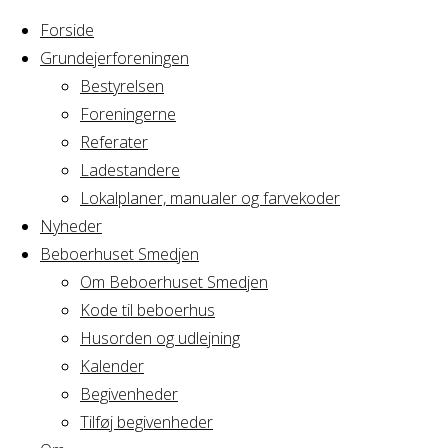
Forside
Grundejerforeningen
Bestyrelsen
Foreningerne
Home
Arrangement
Referater
Bestyrelsesmøde
Ladestandere
Bestyrelsesmø
GF
Lokalplaner, manualer og farvekoder
Avedørelejren
Nyheder
Beboerhuset Smedjen
GF
Om Beboerhuset Smedjen
Kode til beboerhus
Avedørelejren
Husorden og udlejning
Kalender
Begivenheder
Tilføj begivenheder