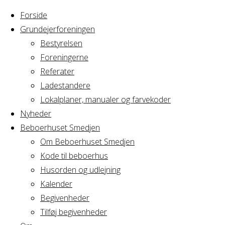
Forside
Grundejerforeningen
Bestyrelsen
Foreningerne
Home
Arrangement
Referater
Bestyrelsesmøde
Ladestandere
Bestyrelsesmø
GF
Lokalplaner, manualer og farvekoder
Avedørelejren
Nyheder
Beboerhuset Smedjen
GF
Om Beboerhuset Smedjen
Kode til beboerhus
Avedørelejren
Husorden og udlejning
Kalender
Begivenheder
Tilføj begivenheder