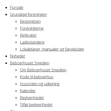
Forside
Grundejerforeningen
Bestyrelsen
Foreningerne
Home
Arrangement
Referater
Bestyrelsesmøde
Ladestandere
Bestyrelsesmø
GF
Lokalplaner, manualer og farvekoder
Avedørelejren
Nyheder
Beboerhuset Smedjen
GF
Om Beboerhuset Smedjen
Kode til beboerhus
Avedørelejren
Husorden og udlejning
Kalender
Begivenheder
Tilføj begivenheder