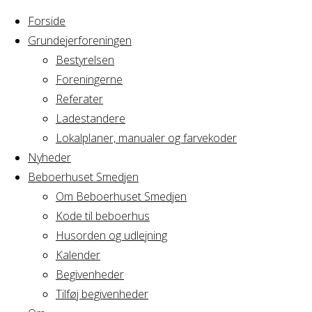
Forside
Grundejerforeningen
Bestyrelsen
Foreningerne
Home
Arrangement
Referater
Bestyrelsesmøde
Ladestandere
Bestyrelsesmø
for AVII
Lokalplaner, manualer og farvekoder
Nyheder
Beboerhuset Smedjen
for
Om Beboerhuset Smedjen
Kode til beboerhus
AVII
Husorden og udlejning
Kalender
Begivenheder
Tilføj begivenheder