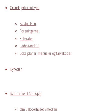
Messegade 5,
Grundejerforeningen
Avedørelejren,
Hvidovre, DK,
Bestyrelsen
2650
Foreningerne
Referater
Begivenhedstype
Ladestandere
Lokalplaner, manualer og farvekoder
Privat
Nyheder
arrangement
Grundejerforeningen
Oversigt
Beboerhuset Smedjen
Avedørelejren •
Avedørelejren •
Registrer
Østre Messegade 5 •
Log ind
Om Beboerhuset Smedjen