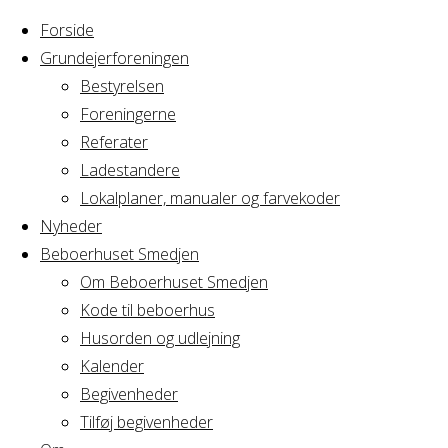
Forside
Grundejerforeningen
Bestyrelsen
Foreningerne
Home
Arrangement
Referater
Bestyrelsesmøde
Ladestandere
Bestyrelsesmø
AV 2
Lokalplaner, manualer og farvekoder
Nyheder
Beboerhuset Smedjen
AV 2
Om Beboerhuset Smedjen
Kode til beboerhus
Husorden og udlejning
Kalender
Hvornår
Begivenheder
Tilføj begivenheder