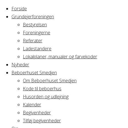
Forside
Grundejerforeningen
Bestyrelsen
Foreningerne
Home
Referater
Arrangement
Bestyrelsesmøde A/B Fægtegård
Ladestandere
Lokalplaner, manualer og farvekoder
Bestyrelsesmøde 
Nyheder
Beboerhuset Smedjen
Om Beboerhuset Smedjen
Kode til beboerhus
Hvornår
Husorden og udlejning
Kalender
Begivenheder
26/04/2019
Tilføj begivenheder
20:00 - 22:00