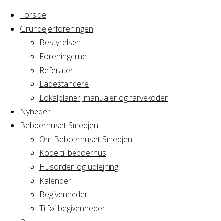
Forside
Grundejerforeningen
Bestyrelsen
Foreningerne
Home
Arrangement
Referater
Bestyrelsesmøde
Ladestandere
Bestyrelsesmø
A/B
Lokalplaner, manualer og farvekoder
Fægtegården
Nyheder
Beboerhuset Smedjen
A/B
Om Beboerhuset Smedjen
Kode til beboerhus
Fægtegården
Husorden og udlejning
Kalender
Begivenheder
Tilføj begivenheder