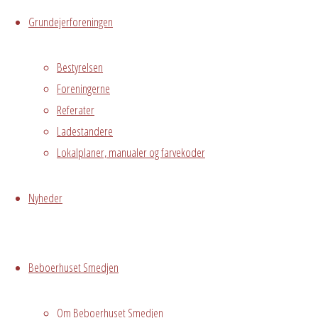
Grundejerforeningen
Mødelokale
Pejsestuen
Bestyrelsen
Østre
Foreningerne
Messegade 5,
Avedørelejren,
Referater
Hvidovre, DK,
Ladestandere
2650
Lokalplaner, manualer og farvekoder
Nyheder
Begivenhedstype
Beboerhuset Smedjen
Privat
arrangement
Om Beboerhuset Smedjen