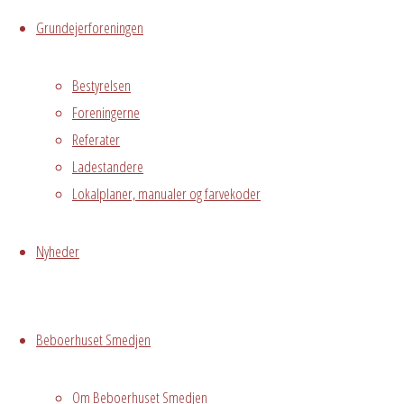
Grundejerforeningen
Mødelokale
Pejsestuen
Bestyrelsen
Østre
Foreningerne
Messegade 5,
Avedørelejren,
Referater
Hvidovre, DK,
Ladestandere
2650
Lokalplaner, manualer og farvekoder
Nyheder
Begivenhedstype
Beboerhuset Smedjen
Privat
arrangement
Om Beboerhuset Smedjen