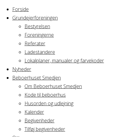
Forside
Grundejerforeningen
Bestyrelsen
Foreningerne
Home
Arrangement
Referater
Bestyrelsesmøde
Ladestandere
Bestyrelsesmø
A/B
Lokalplaner, manualer og farvekoder
Fægtegården
Nyheder
Beboerhuset Smedjen
A/B
Om Beboerhuset Smedjen
Kode til beboerhus
Fægtegården
Husorden og udlejning
Kalender
Begivenheder
Tilføj begivenheder